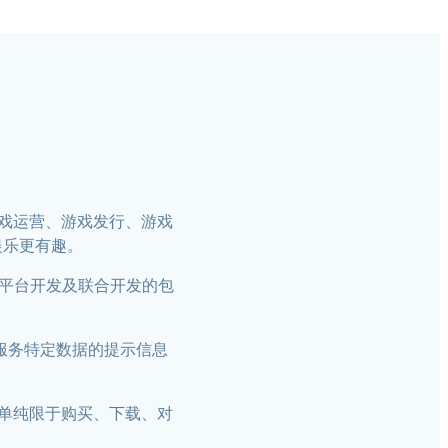
游戏运营、游戏发行、游戏
娱乐更有趣。
2平台开发及联合开发的包
服务特定数据的提示信息
不单纯限于购买、下载、对